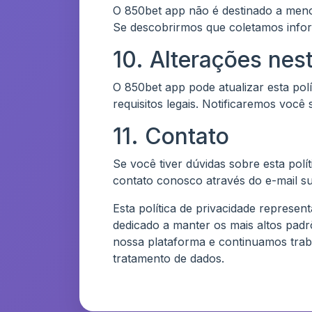
O 850bet app não é destinado a meno
Se descobrirmos que coletamos info
10. Alterações nest
O 850bet app pode atualizar esta polí
requisitos legais. Notificaremos você 
11. Contato
Se você tiver dúvidas sobre esta pol
contato conosco através do e-mail
s
Esta política de privacidade repres
dedicado a manter os mais altos pad
nossa plataforma e continuamos trab
tratamento de dados.