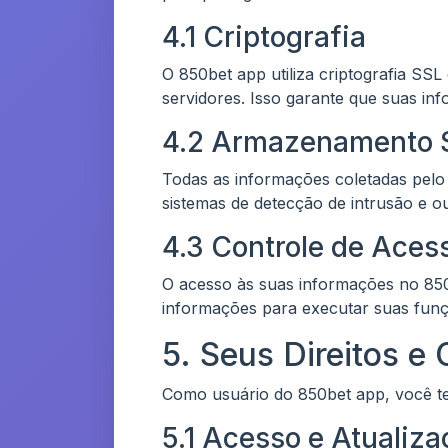
4.1 Criptografia
O 850bet app utiliza criptografia SSL
servidores. Isso garante que suas i
4.2 Armazenamento 
Todas as informações coletadas pelo 
sistemas de detecção de intrusão e o
4.3 Controle de Aces
O acesso às suas informações no 850
informações para executar suas funç
5. Seus Direitos e 
Como usuário do 850bet app, você te
5.1 Acesso e Atualiza