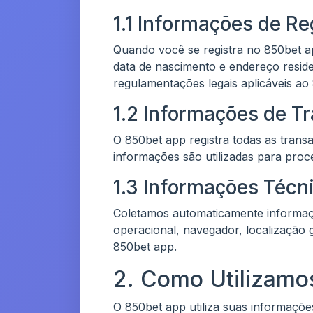
1.1 Informações de Re
Quando você se registra no 850bet 
data de nascimento e endereço residen
regulamentações legais aplicáveis ao
1.2 Informações de T
O 850bet app registra todas as transa
informações são utilizadas para proc
1.3 Informações Técn
Coletamos automaticamente informaçõe
operacional, navegador, localização 
850bet app.
2. Como Utilizamo
O 850bet app utiliza suas informações