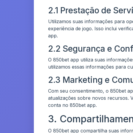
2.1 Prestação de Serv
Utilizamos suas informações para ope
experiência de jogo. Isso inclui ver
app.
2.2 Segurança e Con
O 850bet app utiliza suas informações
utilizamos essas informações para cu
2.3 Marketing e Com
Com seu consentimento, o 850bet app
atualizações sobre novos recursos.
conta no 850bet app.
3. Compartilhamen
O 850bet app compartilha suas infor