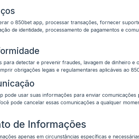
iços
rar o 850bet app, processar transações, fornecer suporte
ificação de identidade, processamento de pagamentos e co
formidade
 para detectar e prevenir fraudes, lavagem de dinheiro e o
mprir obrigações legais e regulamentares aplicáveis ao 85
unicação
 pode usar suas informações para enviar comunicações pr
 Você pode cancelar essas comunicações a qualquer momen
to de Informações
mações apenas em circunstâncias específicas e necessária