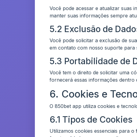
Você pode acessar e atualizar suas
manter suas informações sempre atual
5.2 Exclusão de Dado
Você pode solicitar a exclusão de sua
em contato com nosso suporte para so
5.3 Portabilidade de
Você tem o direito de solicitar uma 
fornecerá essas informações dentro 
6. Cookies e Tecno
O 850bet app utiliza cookies e tecnol
6.1 Tipos de Cookies
Utilizamos cookies essenciais para o