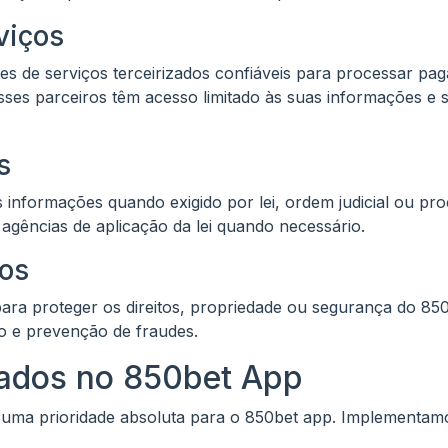
viços
s de serviços terceirizados confiáveis para processar pag
Esses parceiros têm acesso limitado às suas informações e 
s
informações quando exigido por lei, ordem judicial ou proc
gências de aplicação da lei quando necessário.
tos
ra proteger os direitos, propriedade ou segurança do 85
ão e prevenção de fraudes.
Dados no 850bet App
 uma prioridade absoluta para o 850bet app. Implementam