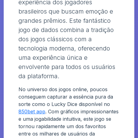
experiência dos jogadores
brasileiros que buscam emoção e
grandes prêmios. Este fantástico
jogo de dados combina a tradição
dos jogos clássicos com a
tecnologia moderna, oferecendo
uma experiência única e
envolvente para todos os usuários
da plataforma.
No universo dos jogos online, poucos
conseguem capturar a essência pura da
sorte como o Lucky Dice disponível no
850bet app
. Com gráficos impressionantes
e uma jogabilidade intuitiva, este jogo se
tornou rapidamente um dos favoritos
entre os milhares de usuários da