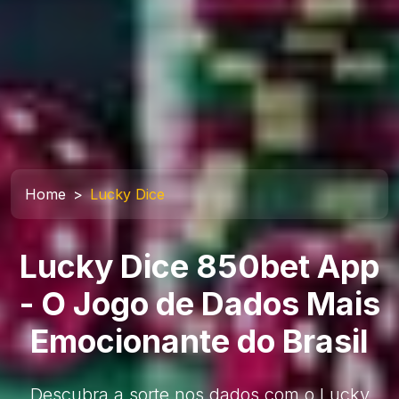
Home
Lucky Dice
Lucky Dice 850bet App
- O Jogo de Dados Mais
Emocionante do Brasil
Descubra a sorte nos dados com o Lucky